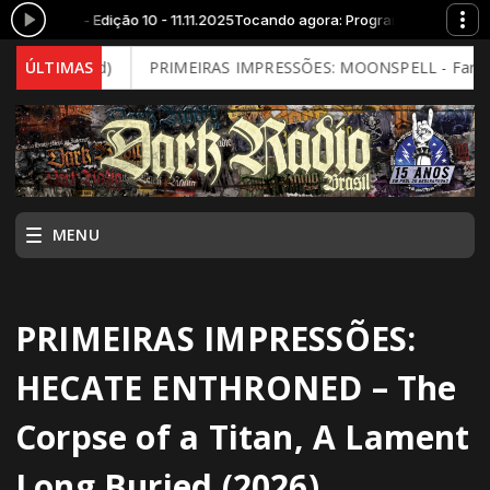
es - Edição 10 - 11.11.2025
Tocando agora: Programa Dark Symphonies - 
 Mind)
ÚLTIMAS
PRIMEIRAS IMPRESSÕES: MOONSPELL - Far From God (2
MENU
PRIMEIRAS IMPRESSÕES:
HECATE ENTHRONED – The
Corpse of a Titan, A Lament
Long Buried (2026)