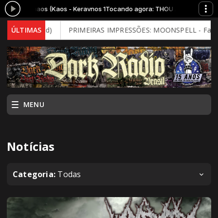
o Chaos (Kaos - Keravnos 1
Tocando agora: THOU ART LORD - A Call To 
 Mind)
ÚLTIMAS
PRIMEIRAS IMPRESSÕES: MOONSPELL - Far From God (20
MENU
Notícias
Categoria:
Todas