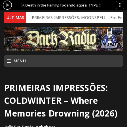
s (A Death in the Family)
Tocando agora: TYPE O NEGATIVE - Bloody Kisse
d)
ÚLTIMAS
PRIMEIRAS IMPRESSÕES: MOONSPELL - Far From God (2026 -
MENU
PRIMEIRAS IMPRESSÕES:
COLDWINTER – Where
Memories Drowning (2026)
Por
Daniel Aghehost