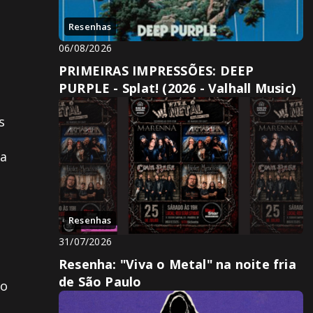
Resenhas
06/08/2026
PRIMEIRAS IMPRESSÕES: DEEP
PURPLE - Splat! (2026 - Valhall Music)
s
ra
Resenhas
31/07/2026
Resenha: "Viva o Metal" na noite fria
de São Paulo
co