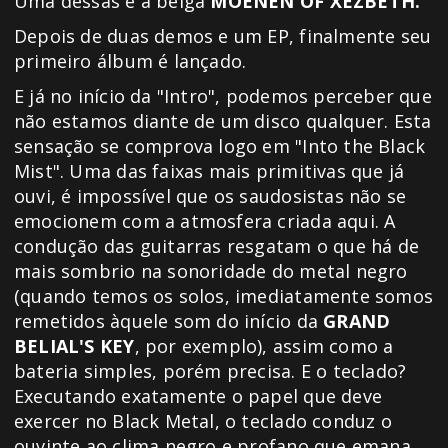
Uma dessas é a belga
MOENEN OF XEZBETH.
Depois de duas demos e um EP, finalmente seu
primeiro álbum é lançado.
E já no início da "Intro", podemos perceber que
não estamos diante de um disco qualquer. Esta
sensação se comprova logo em "Into the Black
Mist". Uma das faixas mais primitivas que já
ouvi, é impossível que os saudosistas não se
emocionem com a atmosfera criada aqui. A
condução das guitarras resgatam o que há de
mais sombrio na sonoridade do metal negro
(quando temos os solos, imediatamente somos
remetidos àquele som do início da
GRAND
BELIAL'S KEY
, por exemplo), assim como a
bateria simples, porém precisa. E o teclado?
Executando exatamente o papel que deve
exercer no Black Metal, o teclado conduz o
ouvinte ao clima negro e profano que emana