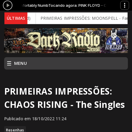
D - Comfortably Numb
Tocando agora: PINK FLOYD - Comfortably Numb
l Mind)
ÚLTIMAS
PRIMEIRAS IMPRESSÕES: MOONSPELL - Far From God (
MENU
PRIMEIRAS IMPRESSÕES:
CHAOS RISING - The Singles
Publicado em 18/10/2022 11:24
Resenhas