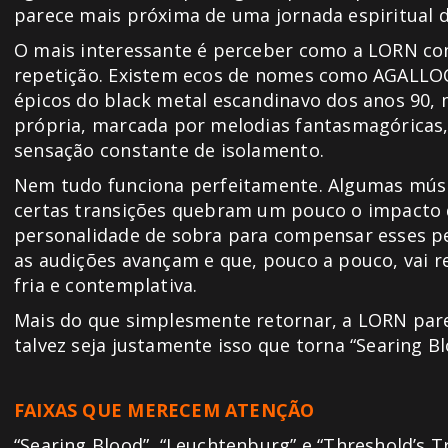
parece mais próxima de uma jornada espiritual 
O mais interessante é perceber como a LORN con
repetição. Existem ecos de nomes como AGALL
épicos do black metal escandinavo dos anos 90, 
própria, marcada por melodias fantasmagóricas
sensação constante de isolamento.
Nem tudo funciona perfeitamente. Algumas músi
certas transições quebram um pouco o impacto d
personalidade de sobra para compensar esses p
as audições avançam e que, pouco a pouco, vai 
fria e contemplativa.
Mais do que simplesmente retornar, a LORN parec
talvez seja justamente isso que torna “Searing Bl
FAIXAS QUE MERECEM ATENÇÃO
“Searing Blood”, “Leuchtenburg” e “Threshold’s T