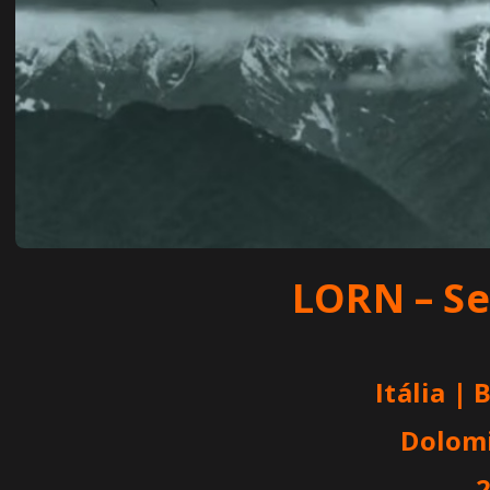
LORN – Se
Itália |
Dolom