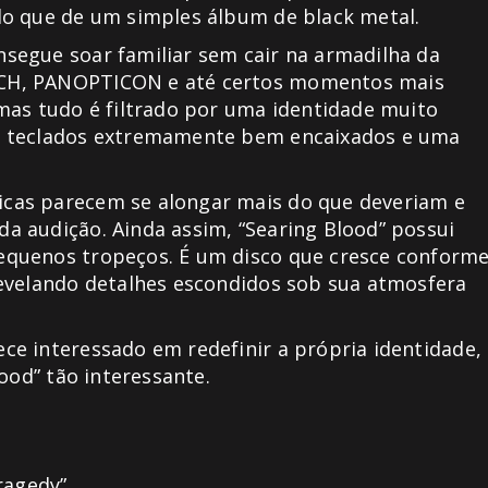
do que de um simples álbum de black metal.
segue soar familiar sem cair na armadilha da
OCH, PANOPTICON e até certos momentos mais
mas tudo é filtrado por uma identidade muito
, teclados extremamente bem encaixados e uma
cas parecem se alongar mais do que deveriam e
a audição. Ainda assim, “Searing Blood” possui
equenos tropeços. É um disco que cresce conform
revelando detalhes escondidos sob sua atmosfera
e interessado em redefinir a própria identidade,
ood” tão interessante.
ragedy”