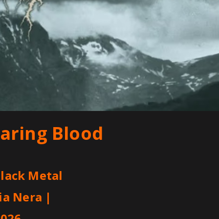
aring Blood
 Black Metal
ia Nera
|
2026