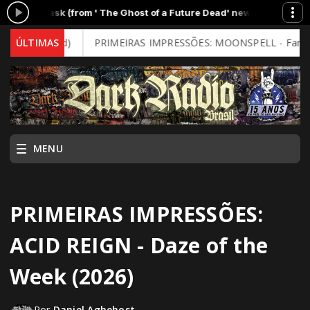
(from ' The Ghost of a Future Dead' new album)
PRIMEIRAS IMPRESSÕE
l Mind)
ÚLTIMAS
PRIMEIRAS IMPRESSÕES: MOONSPELL - Far From God (2
MENU
PRIMEIRAS IMPRESSÕES:
ACID REIGN - Daze of the
Week (2026)
Por
Daniel Aghehost