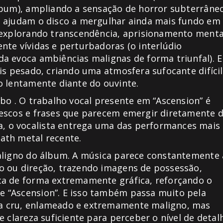
lbum), ampliando a sensação de horror subterrâne
s ajudam o disco a mergulhar ainda mais fundo em
, explorando transcendência, aprisionamento menta
nte vívidas e perturbadoras (o interlúdio
a evoca ambiências malignas de forma triunfal). E
is pesado, criando uma atmosfera sufocante difícil
o lentamente diante do ouvinte.
bo . O trabalho vocal presente em “Ascension” é
lescos e frases que parecem emergir diretamente 
 o vocalista entrega uma das performances mais
ath metal recente.
maligno do álbum. A música parece constantemente 
o ou direção, trazendo imagens de possessão,
ca de forma extremamente gráfica, reforçando o
 “Ascension”. E isso também passa muito pela
a cru, enlameado e extremamente maligno, mas
e clareza suficiente para perceber o nível de detal