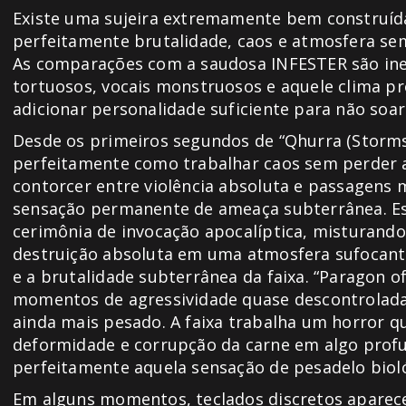
Existe uma sujeira extremamente bem construída
perfeitamente brutalidade, caos e atmosfera s
As comparações com a saudosa INFESTER são inev
tortuosos, vocais monstruosos e aquele clima 
adicionar personalidade suficiente para não soa
Desde os primeiros segundos de “Qhurra (Storms o
perfeitamente como trabalhar caos sem perder 
contorcer entre violência absoluta e passagens m
sensação permanente de ameaça subterrânea. Es
cerimônia de invocação apocalíptica, misturando i
destruição absoluta em uma atmosfera sufocante
e a brutalidade subterrânea da faixa. “Paragon o
momentos de agressividade quase descontrolad
ainda mais pesado. A faixa trabalha um horror q
deformidade e corrupção da carne em algo profu
perfeitamente aquela sensação de pesadelo bioló
Em alguns momentos, teclados discretos apare