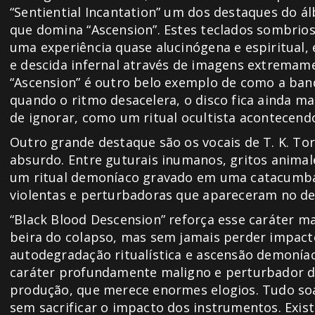
“Sentiential Incantation” um dos destaques do á
que domina “Ascension”. Estes teclados sombrio
uma experiência quase alucinógena e espiritual
e descida infernal através de imagens extremame
“Ascension” é outro belo exemplo de como a band
quando o ritmo desacelera, o disco fica ainda ma
de ignorar, como um ritual ocultista acontecend
Outro grande destaque são os vocais de T. K. Tor
absurdo. Entre guturais inumanos, gritos anima
um ritual demoníaco gravado em uma catacumba,
violentas e perturbadoras que apareceram no de
“Black Blood Descension” reforça esse caráter 
beira do colapso, mas sem jamais perder impact
autodegradação ritualística e ascensão demonía
caráter profundamente maligno e perturbador de
produção, que merece enormes elogios. Tudo so
sem sacrificar o impacto dos instrumentos. Exist