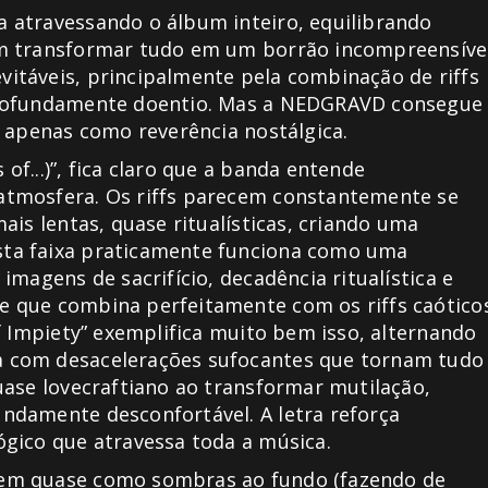
 atravessando o álbum inteiro, equilibrando
em transformar tudo em um borrão incompreensível
itáveis, principalmente pela combinação de riffs
profundamente doentio. Mas a NEDGRAVD consegue
r apenas como reverência nostálgica.
f...)”, fica claro que a banda entende
atmosfera. Os riffs parecem constantemente se
ais lentas, quase ritualísticas, criando uma
ta faixa praticamente funciona como uma
magens de sacrifício, decadência ritualística e
 que combina perfeitamente com os riffs caótico
f Impiety” exemplifica muito bem isso, alternando
a com desacelerações sufocantes que tornam tudo
uase lovecraftiano ao transformar mutilação,
ndamente desconfortável. A letra reforça
gico que atravessa toda a música.
cem quase como sombras ao fundo (fazendo de