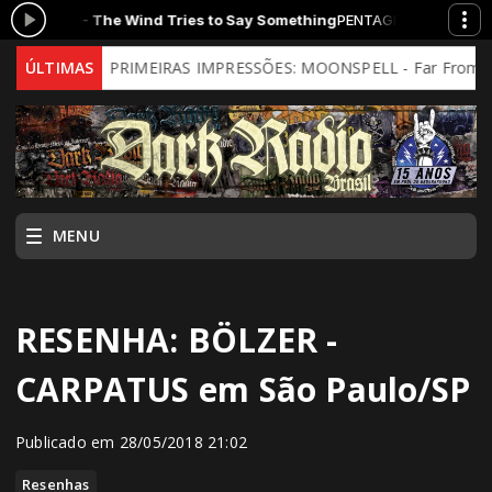
e Wind Tries to Say Something
PENTAGRANDO com Daniel Aghehost &
)
ÚLTIMAS
PRIMEIRAS IMPRESSÕES: MOONSPELL - Far From God (2026 -
MENU
RESENHA: BÖLZER -
CARPATUS em São Paulo/SP
Publicado em 28/05/2018 21:02
Resenhas