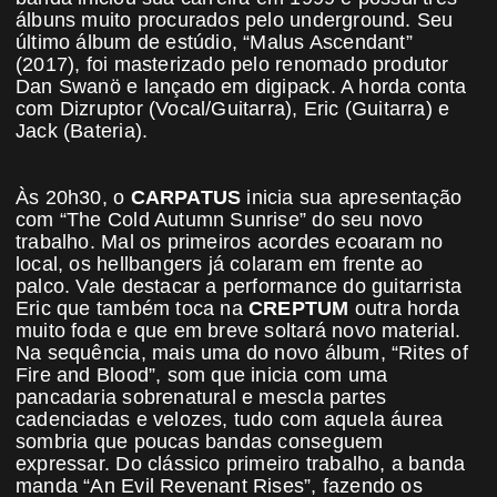
álbuns muito procurados pelo underground. Seu
último álbum de estúdio, “Malus Ascendant”
(2017), foi masterizado pelo renomado produtor
Dan Swanö e lançado em digipack. A horda conta
com Dizruptor (Vocal/Guitarra), Eric (Guitarra) e
Jack (Bateria).
Às 20h30, o
CARPATUS
inicia sua apresentação
com “The Cold Autumn Sunrise” do seu novo
trabalho. Mal os primeiros acordes ecoaram no
local, os hellbangers já colaram em frente ao
palco. Vale destacar a performance do guitarrista
Eric que também toca na
CREPTUM
outra horda
muito foda e que em breve soltará novo material.
Na sequência, mais uma do novo álbum, “Rites of
Fire and Blood”, som que inicia com uma
pancadaria sobrenatural e mescla partes
cadenciadas e velozes, tudo com aquela áurea
sombria que poucas bandas conseguem
expressar. Do clássico primeiro trabalho, a banda
manda “An Evil Revenant Rises”, fazendo os