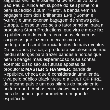
segunda vez no Brasil em show exclusivo para
São Paulo. Ainda em suporte do seu primeiro e
bem-sucedido álbum, “Hero”, a banda vem na
bagagem com dois brilhantes EPs (“Soma” e
“Aura”) e uma extensa bagagem de shows pela
Europa. E esse talvez seja o fator principal para a
produtora Storm Productions, que vira e mexe faz
o público cair da cadeira com seus elementos
surpresas que fazem o mecanismo do
underground ser diferenciado dos demais eventos.
De uns anos pra cá, a produtora simplesmente não
mediu esforços para trazer bandas e hordas que
nem o banger mais esperançoso ousa sonhar,
exemplo disso são as futuras apostas da
produtora:
MASTER’S HAMMER
, banda da
República Checa que é considerada uma lenda
viva pelo público Black Metal e a CULT OF FIRE,
do mesmo país e um dos pilares do movimento
underground. Ambas com shows marcados para o
mês de junho e que prometem um grande
espetáculo.