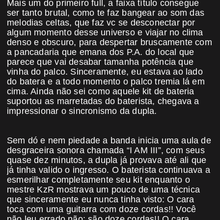
Mais um do primeiro full, a faixa título consegue
ser tanto brutal, como te faz bangear ao som das
melodias celtas, que faz vc se desconectar por
algum momento desse universo e viajar no clima
denso e obscuro, para despertar bruscamente com
a pancadaria que emana dos P.A. do local que
parece que vai desabar tamanha potência que
vinha do palco. Sinceramente, eu estava ao lado
do batera e a todo momento o palco tremia lá em
cima. Ainda não sei como aquele kit de bateria
suportou as marretadas do baterista, chegava a
impressionar o sincronismo da dupla.
Sem dó e nem piedade a banda inicia uma aula de
desgraceira sonora chamada “I AM III”, com seus
quase dez minutos, a dupla já provava até ali que
já tinha valido o ingresso. O baterista continuava a
esmerilhar completamente seu kit enquanto o
mestre KzR mostrava um pouco de uma técnica
que sinceramente eu nunca tinha visto: O cara
toca com uma guitarra com doze cordas!! Você
não leu errado não: são doze cordas!! O cara