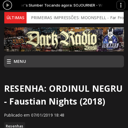
- Winter's Slumber
Tocando agora: SOJOURNER - Winter's Slumber
d)
ÚLTIMAS
PRIMEIRAS IMPRESSÕES: MOONSPELL - Far From God (2026 
MENU
RESENHA: ORDINUL NEGRU
- Faustian Nights (2018)
Publicado em 07/01/2019 18:48
Resenhas