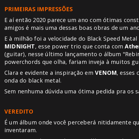
PRIMEIRAS IMPRESSÕES
E aí então 2020 parece um ano com ótimas cons
amigos é mais uma dessas boas obras de um ano
E à milhão foi a velocidade do Black Speed Meta
MIDNIGHT
, esse power trio que conta com
Athe
(guitar), nesse último lançamento o álbum "Reb
powerchords que olha, fariam inveja à muitos gui
Clara e evidente a inspiração em
VENOM
, esses
onda do black metal.
Sem nenhuma dúvida uma ótima pedida pra os s
VEREDITO
É um álbum onde você perceberá nitidamente que
inventaram.