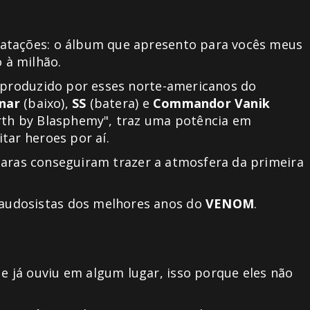
tatações: o álbum que apresento para vocês meus
 à milhão.
l produzido por esses norte-americanos do
nar
(baixo),
SS
(batera) e
Commandor Vanik
irth by Blasphemy", traz uma potência em
tar heroes por aí.
 caras conseguiram trazer a atmosfera da primeira
audosistas dos melhores anos do
VENOM
.
 já ouviu em algum lugar, isso porque eles não