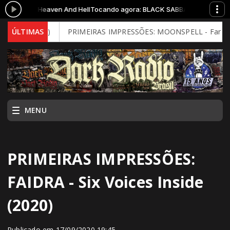
ATH - Heaven And Hell
Tocando agora: BLACK SABBATH - Heaven And He
 Mind)
ÚLTIMAS
PRIMEIRAS IMPRESSÕES: MOONSPELL - Far From God (20
MENU
PRIMEIRAS IMPRESSÕES:
FAIDRA - Six Voices Inside
(2020)
Publicado em 17/09/2020 19:45