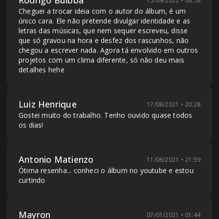
15/09/2022 • 06:58
Cheguei a trocar ideia com o autor do álbum, é um
único cara. Ele não pretende divulgar identidade e as
letras das músicas, que nem sequer escreveu, disse
que só gravou na hora e desfez dos rascunhos, não
chegou a escrever nada. Agora tá envolvido em outros
projetos com um clima diferente, só não deu mais
detalhes hehe
Luiz Henrique
17/08/2021 • 20:28
Gostei muito do trabalho. Tenho ouvido quase todos
os dias!
Antonio Matienzo
11/06/2021 • 21:59
Ótima resenha... conheci o álbum no youtube e estou
curtindo
Mayron
07/01/2021 • 01:44