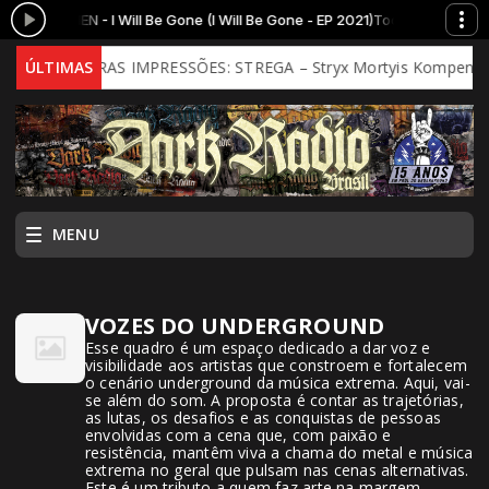
A TURUNEN - I Will Be Gone (I Will Be Gone - EP 2021)
Tocando agora: PR
o
ÚLTIMAS
PRIMEIRAS IMPRESSÕES: STREGA – Stryx Mortyis Kompendy
MENU
VOZES DO UNDERGROUND
Esse quadro é um espaço dedicado a dar voz e
visibilidade aos artistas que constroem e fortalecem
o cenário underground da música extrema. Aqui, vai-
se além do som. A proposta é contar as trajetórias,
as lutas, os desafios e as conquistas de pessoas
envolvidas com a cena que, com paixão e
resistência, mantêm viva a chama do metal e música
extrema no geral que pulsam nas cenas alternativas.
Este é um tributo a quem faz arte na margem,